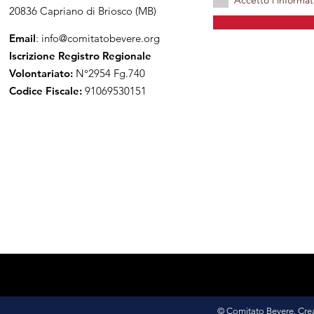
Accetto l'informat
20836 Capriano di Briosco (MB)
Email
:
info@comitatobevere.org
Iscrizione Registro Regionale
Volontariato:
N°2954 Fg.740
Codice Fiscale:
91069530151
© Comitato Bevere. Cre