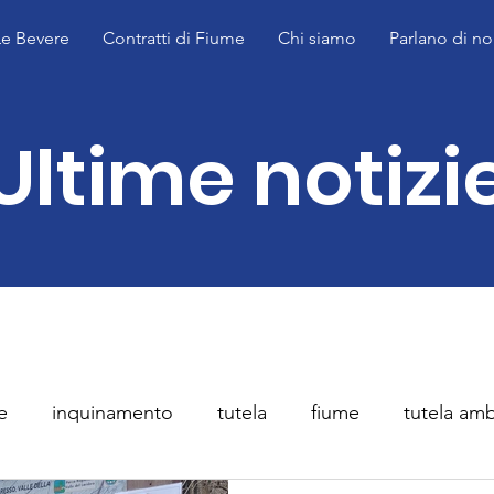
Le Bevere
Contratti di Fiume
Chi siamo
Parlano di no
Ultime notizi
e
inquinamento
tutela
fiume
tutela amb