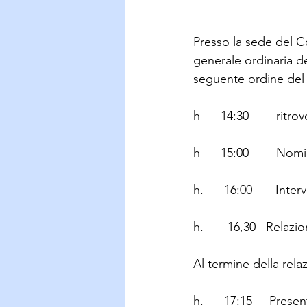
Presso la sede del C
generale ordinaria
seguente ordine del
h 	14:30        ri
h 	15:00        
h. 	 1
h. 	  16,30   Re
Al termine della rela
h. 	 17:15     Pr