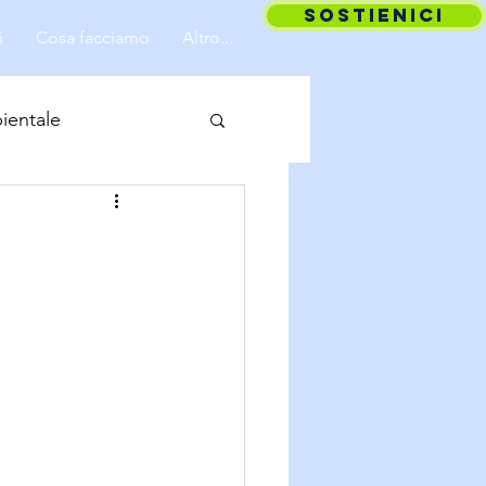
SOSTIENICI
i
Cosa facciamo
Altro...
ientale