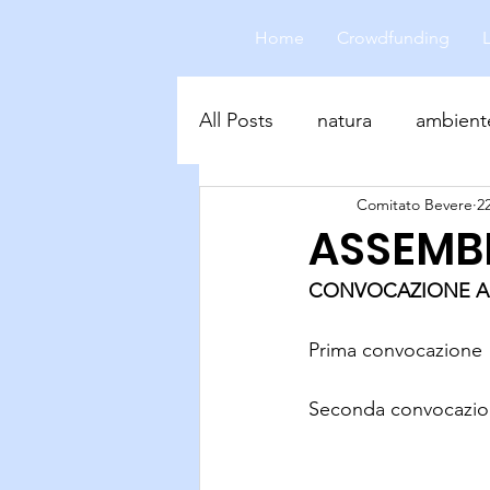
Home
Crowdfunding
All Posts
natura
ambient
Comitato Bevere
2
biodiversità
ASSEMBL
CONVOCAZIONE AS
Prima convocazione  
Seconda convocazion