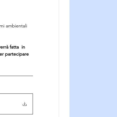
emi ambientali 
rà fatta  in 
er partecipare 