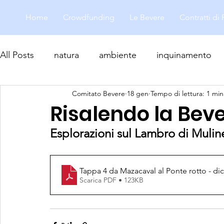
Home
Crowdfunding
Le Bevere
Contratti di
All Posts
natura
ambiente
inquinamento
Comitato Bevere
18 gen
Tempo di lettura: 1 min
biodiversità
Risalendo la Bev
Esplorazioni sul Lambro di Mulin
Tappa 4 da Mazacaval al Ponte rotto - dic
Scarica PDF • 123KB