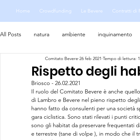
Home
Crowdfunding
Le Bevere
Contratti di
All Posts
natura
ambiente
inquinamento
Comitato Bevere
26 feb 2021
Tempo di lettura: 
biodiversità
Rispetto degli ha
Briosco - 26.02.2021
Il ruolo del Comitato Bevere è anche quello
di Lambro e Bevere nel pieno rispetto degli 
hanno fatto da consulenti per una società sp
gara ciclistica. Sono stati rilevati i punti cri
sono gli habitat da preservare frequentati da 
e terrestre (tane di volpe ), in modo che il t