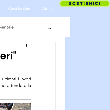
SOSTIENICI
i
Cosa facciamo
Altro...
ientale
eri"
ltimati i lavori 
he attendere la 