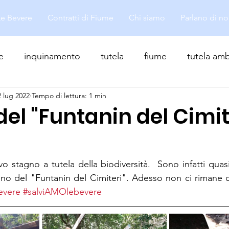
Le Bevere
Contratti di Fiume
Chi siamo
Parlano di no
e
inquinamento
tutela
fiume
tutela amb
2 lug 2022
Tempo di lettura: 1 min
el "Funtanin del Cimit
 
 stagno a tutela della biodiversità.  Sono infatti quasi u
no del "Funtanin del Cimiteri". Adesso non ci rimane c
evere
#salviAMOlebevere