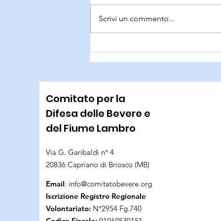
Scrivi un commento...
Sistemazione sentiero
Comitato per la
Difesa delle Bevere e
del Fiume Lambro
Via G. Garibaldi n° 4
20836 Capriano di Briosco (MB)
Email
:
info@comitatobevere.org
Iscrizione Registro Regionale
Volontariato:
N°2954 Fg.740
Codice Fiscale:
91069530151