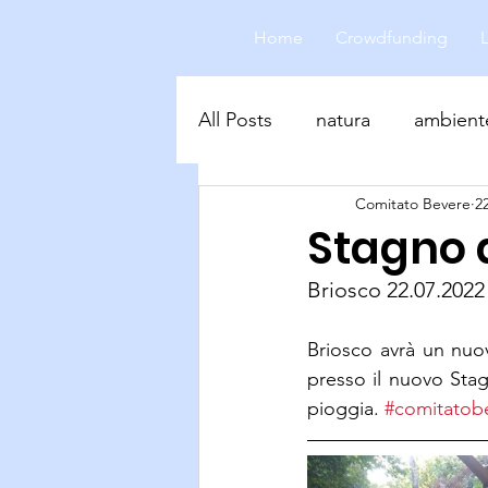
Home
Crowdfunding
All Posts
natura
ambient
Comitato Bevere
2
biodiversità
Stagno d
Briosco 22.07.2022
Briosco avrà un nuovo
presso il nuovo Stag
pioggia. 
#comitatob