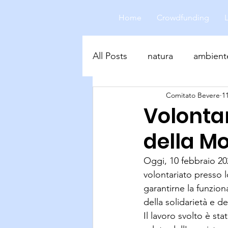
Home
Crowdfunding
All Posts
natura
ambient
Comitato Bevere
1
biodiversità
Volontar
della Mo
Oggi, 10 febbraio 202
volontariato presso l
garantirne la funzion
della solidarietà e de
Il lavoro svolto è s