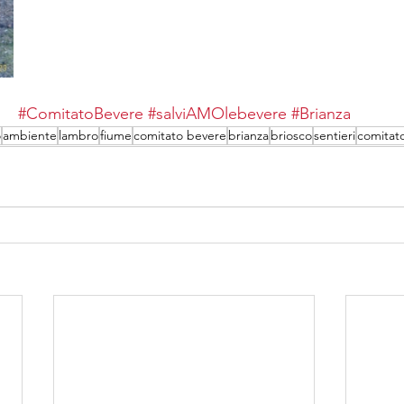
#ComitatoBevere
#salviAMOlebevere
#Brianza
o
ambiente
lambro
fiume
comitato bevere
brianza
briosco
sentieri
comitat