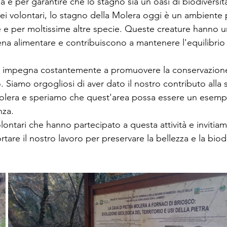
a e per garantire che lo stagno sia un'oasi di biodiversit
ei volontari, lo stagno della Molera oggi è un ambiente 
 e per moltissime altre specie. Queste creature hanno u
ena alimentare e contribuiscono a mantenere l'equilibrio
i impegna costantemente a promuovere la conservazione 
io. Siamo orgogliosi di aver dato il nostro contributo alla 
olera e speriamo che quest'area possa essere un esempi
nza.
olontari che hanno partecipato a questa attività e invitia
tare il nostro lavoro per preservare la bellezza e la biodi