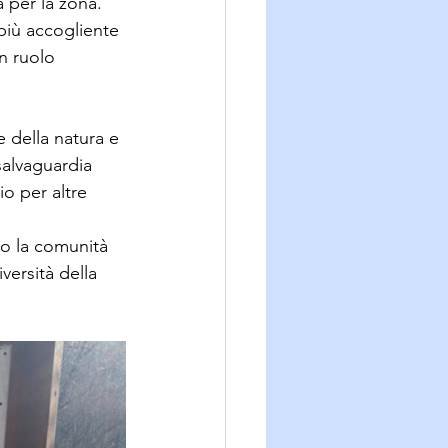
à per la zona.
più accogliente 
n ruolo 
 
della natura e 
salvaguardia 
o per altre 
mo la comunità 
versità della 