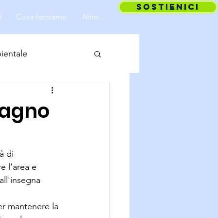
SOSTIENICI
i
Cosa facciamo
Altro...
ientale
stagno
à di 
e l'area e 
all'insegna 
er mantenere la 