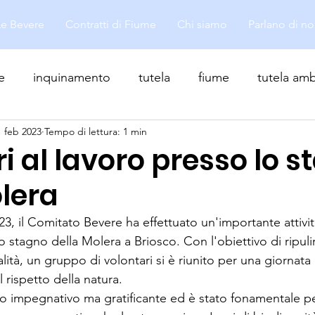
Le Bevere
Contratti di Fiume
Chi siamo
Parlano di no
e
inquinamento
tutela
fiume
tutela amb
1 feb 2023
Tempo di lettura: 1 min
i al lavoro presso lo 
lera
3, il Comitato Bevere ha effettuato un'importante attivit
o stagno della Molera a Briosco. Con l'obiettivo di ripulir
alità, un gruppo di volontari si è riunito per una giornata 
l rispetto della natura.
tato impegnativo ma gratificante ed è stato fonamentale p